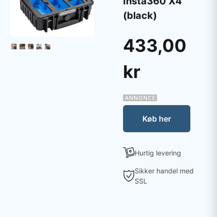
Insta360 X4
(black)
433,00
kr
Køb her
Hurtig levering
Sikker handel med
SSL