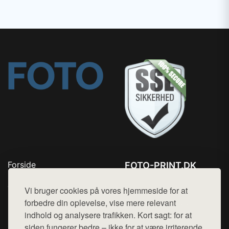
Forside
FOTO-PRINT.DK
Produkter
Tlf. 78768672
Top Rabatter
Vi bruger cookies på vores hjemmeside for at
Mail:
hej@want.dk
Kontakt
forbedre din oplevelse, vise mere relevant
indhold og analysere trafikken. Kort sagt: for at
Cookie- og privatlivspolitik
siden fungerer bedre – ikke for at være irriterende.