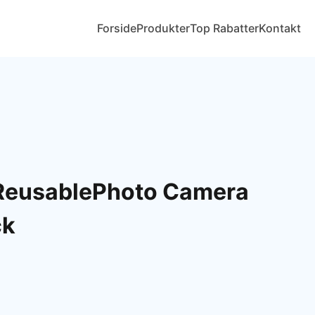
Forside
Produkter
Top Rabatter
Kontakt
 ReusablePhoto Camera
ck