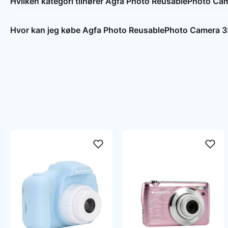
Hvilken kategori tilhører Agfa Photo ReusablePhoto C
Hvor kan jeg købe Agfa Photo ReusablePhoto Camera 