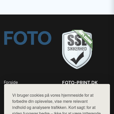
Forside
FOTO-PRINT.DK
Produkter
Tlf. 78768672
Top Rabatter
Vi bruger cookies på vores hjemmeside for at
Mail:
hej@want.dk
Kontakt
forbedre din oplevelse, vise mere relevant
indhold og analysere trafikken. Kort sagt: for at
Cookie- og privatlivspolitik
siden fungerer bedre – ikke for at være irriterende.