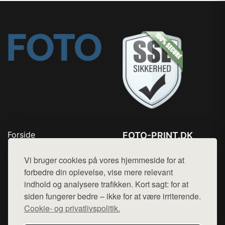
Forside
FOTO-PRINT.DK
Produkter
Tlf. 78768672
Top Rabatter
Vi bruger cookies på vores hjemmeside for at
Mail:
hej@want.dk
Kontakt
forbedre din oplevelse, vise mere relevant
indhold og analysere trafikken. Kort sagt: for at
Cookie- og privatlivspolitik
siden fungerer bedre – ikke for at være irriterende.
Cookie- og privatlivspolitik.