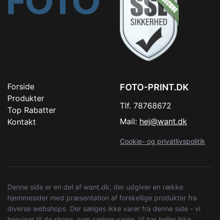
Forside
FOTO-PRINT.DK
Produkter
Tlf. 78768672
Top Rabatter
Mail:
hej@want.dk
Kontakt
Cookie- og privatlivspolitik
Denne side er en del af want.dk, der udgiver en række
hjemmesider med præsentation af forskellige produkter fra
diverse webshops. Der sælges ikke varer fra denne side - vi
henviser til de shops, som sælger varen. Vi har heller ikke