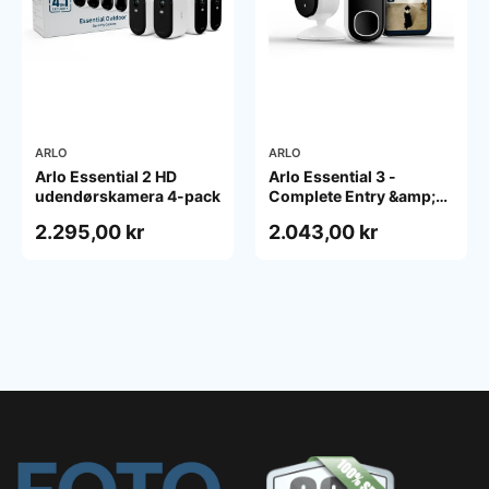
ARLO
ARLO
Arlo Essential 2 HD
Arlo Essential 3 -
udendørskamera 4-pack
Complete Entry &amp;
Interior Security Kit -
2.295,00 kr
2.043,00 kr
network surveillance
camera - with Video
Doorbell HD