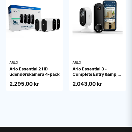
ARLO
ARLO
Arlo Essential 2 HD
Arlo Essential 3 -
udendørskamera 4-pack
Complete Entry &amp;
Interior Security Kit -
2.295,00 kr
2.043,00 kr
network surveillance
camera - with Video
Doorbell HD