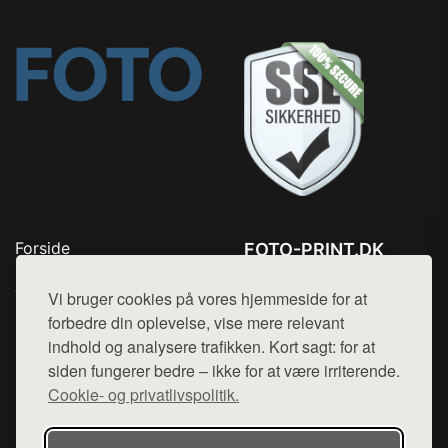
Forside
FOTO-PRINT.DK
Produkter
Tlf. 78768672
Top Rabatter
Vi bruger cookies på vores hjemmeside for at
Mail:
hej@want.dk
Kontakt
forbedre din oplevelse, vise mere relevant
indhold og analysere trafikken. Kort sagt: for at
Cookie- og privatlivspolitik
siden fungerer bedre – ikke for at være irriterende.
Cookie- og privatlivspolitik.