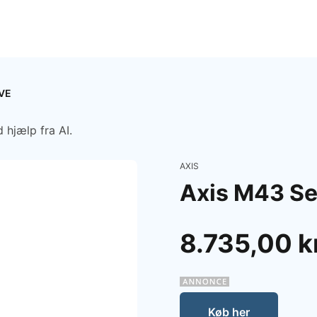
LVE
 hjælp fra AI.
AXIS
Axis M43 S
8.735,00 k
Køb her