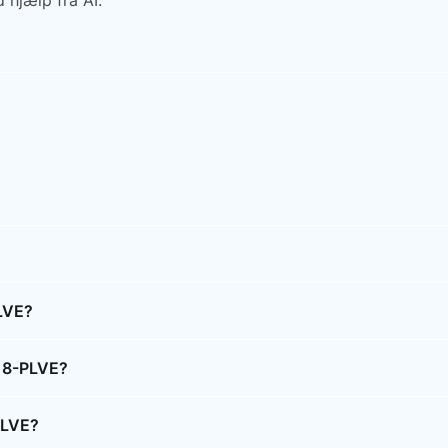
 hjælp fra AI.
LVE?
318-PLVE?
PLVE?