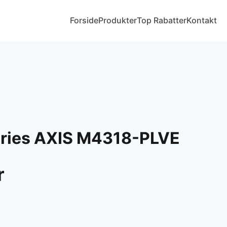
Forside
Produkter
Top Rabatter
Kontakt
eries AXIS M4318-PLVE
r