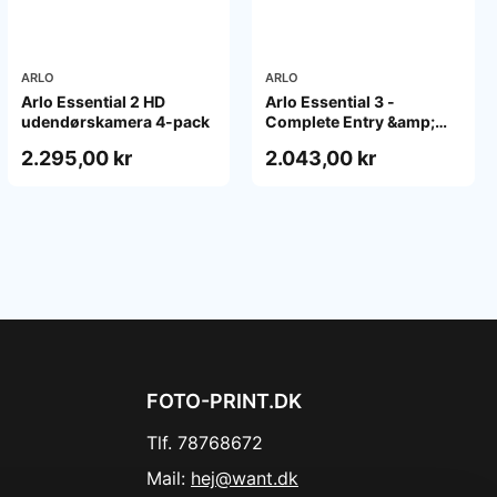
ARLO
ARLO
Arlo Essential 2 HD
Arlo Essential 3 -
udendørskamera 4-pack
Complete Entry &amp;
Interior Security Kit -
2.295,00 kr
2.043,00 kr
network surveillance
camera - with Video
Doorbell HD
FOTO-PRINT.DK
Tlf. 78768672
Mail:
hej@want.dk