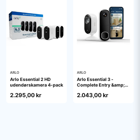
ARLO
ARLO
Arlo Essential 2 HD
Arlo Essential 3 -
udendørskamera 4-pack
Complete Entry &amp;
Interior Security Kit -
2.295,00 kr
2.043,00 kr
network surveillance
camera - with Video
Doorbell HD