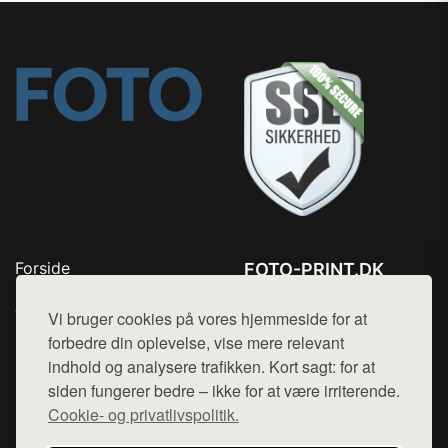
Forside
FOTO-PRINT.DK
Produkter
Tlf. 78768672
Top Rabatter
Vi bruger cookies på vores hjemmeside for at
Mail:
hej@want.dk
Kontakt
forbedre din oplevelse, vise mere relevant
indhold og analysere trafikken. Kort sagt: for at
Cookie- og privatlivspolitik
siden fungerer bedre – ikke for at være irriterende.
Cookie- og privatlivspolitik.