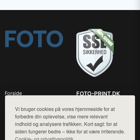
Forside
FOTO-PRINT.DK
Produkter
Tlf. 78768672
Top Rabatter
Vi bruger cookies på vores hjemmeside for at
Mail:
hej@want.dk
Kontakt
forbedre din oplevelse, vise mere relevant
indhold og analysere trafikken. Kort sagt: for at
Cookie- og privatlivspolitik
siden fungerer bedre – ikke for at være irriterende.
Cookie- og privatlivspolitik.