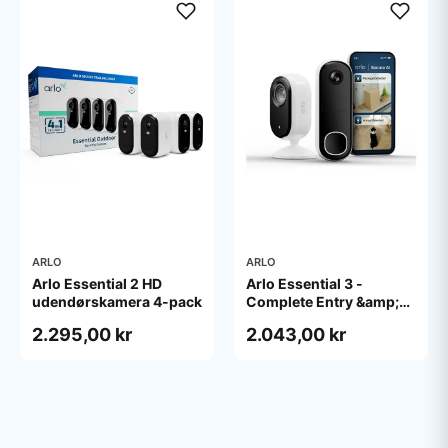
ARLO
ARLO
Arlo Essential 2 HD
Arlo Essential 3 -
udendørskamera 4-pack
Complete Entry &amp;
Interior Security Kit -
2.295,00 kr
2.043,00 kr
network surveillance
camera - with Video
Doorbell HD