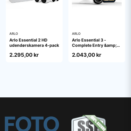
ARLO
ARLO
Arlo Essential 2 HD
Arlo Essential 3 -
udendørskamera 4-pack
Complete Entry &amp;
Interior Security Kit -
2.295,00 kr
2.043,00 kr
network surveillance
camera - with Video
Doorbell HD