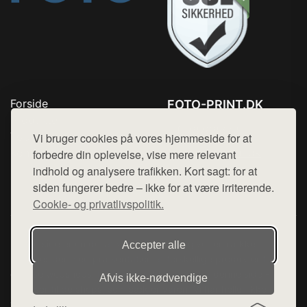
Forside
FOTO-PRINT.DK
Produkter
Tlf. 78768672
Top Rabatter
Vi bruger cookies på vores hjemmeside for at
Mail:
hej@want.dk
Kontakt
forbedre din oplevelse, vise mere relevant
indhold og analysere trafikken. Kort sagt: for at
Cookie- og privatlivspolitik
siden fungerer bedre – ikke for at være irriterende.
Cookie- og privatlivspolitik.
Denne side er en del af want.dk, der udgiver en række
Accepter alle
hjemmesider med præsentation af forskellige produkter fra
diverse webshops. Der sælges ikke varer fra denne side - vi
Afvis ikke‑nødvendige
henviser til de shops, som sælger varen. Vi har heller ikke
varerne på lager.