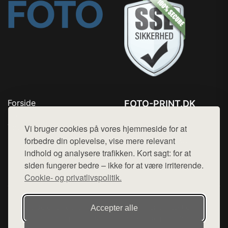
Forside
FOTO-PRINT.DK
Produkter
Tlf. 78768672
Top Rabatter
Vi bruger cookies på vores hjemmeside for at
Mail:
hej@want.dk
Kontakt
forbedre din oplevelse, vise mere relevant
indhold og analysere trafikken. Kort sagt: for at
Cookie- og privatlivspolitik
siden fungerer bedre – ikke for at være irriterende.
Cookie- og privatlivspolitik.
Denne side er en del af want.dk, der udgiver en række
Accepter alle
hjemmesider med præsentation af forskellige produkter fra