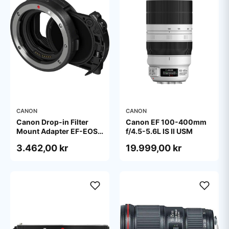
CANON
CANON
Canon Drop-in Filter
Canon EF 100-400mm
Mount Adapter EF-EOS
f/4.5-5.6L IS II USM
R with Drop-in Variable
3.462,00 kr
19.999,00 kr
ND Filter A