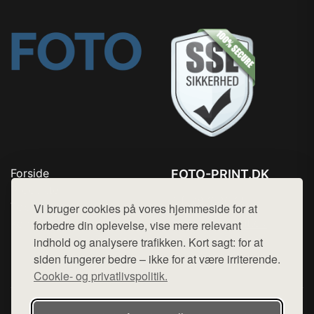
Forside
FOTO-PRINT.DK
Produkter
Tlf. 78768672
Top Rabatter
Vi bruger cookies på vores hjemmeside for at
Mail:
hej@want.dk
Kontakt
forbedre din oplevelse, vise mere relevant
indhold og analysere trafikken. Kort sagt: for at
Cookie- og privatlivspolitik
siden fungerer bedre – ikke for at være irriterende.
Cookie- og privatlivspolitik.