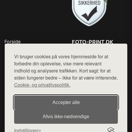
Forside
FOTO-PRINT.DK
Produkter
Tlf. 78768672
Top Rabatter
Vi bruger cookies på vores hjemmeside for at
Mail:
hej@want.dk
Kontakt
forbedre din oplevelse, vise mere relevant
indhold og analysere trafikken. Kort sagt: for at
Cookie- og privatlivspolitik
siden fungerer bedre – ikke for at være irriterende.
Cookie- og privatlivspolitik.
Denne side er en del af want.dk, der udgiver en række
Accepter alle
hjemmesider med præsentation af forskellige produkter fra
diverse webshops. Der sælges ikke varer fra denne side - vi
Afvis ikke‑nødvendige
henviser til de shops, som sælger varen. Vi har heller ikke
varerne på lager.
Indstillinger