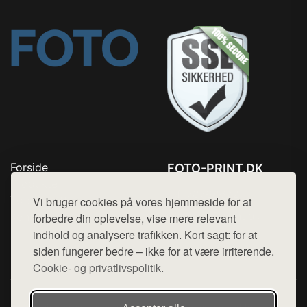
Forside
FOTO-PRINT.DK
Produkter
Tlf. 78768672
Top Rabatter
Vi bruger cookies på vores hjemmeside for at
Mail:
hej@want.dk
Kontakt
forbedre din oplevelse, vise mere relevant
indhold og analysere trafikken. Kort sagt: for at
Cookie- og privatlivspolitik
siden fungerer bedre – ikke for at være irriterende.
Cookie- og privatlivspolitik.