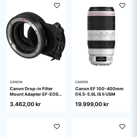
CANON
CANON
Canon Drop-in Filter
Canon EF 100-400mm
Mount Adapter EF-EOS
f/4.5-5.6L IS II USM
R with Drop-in Variable
3.462,00 kr
19.999,00 kr
ND Filter A