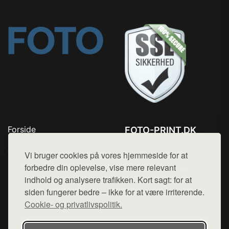
Forside
FOTO-PRINT.DK
Produkter
Tlf. 78768672
Top Rabatter
Vi bruger cookies på vores hjemmeside for at
Mail:
hej@want.dk
Kontakt
forbedre din oplevelse, vise mere relevant
indhold og analysere trafikken. Kort sagt: for at
Cookie- og privatlivspolitik
siden fungerer bedre – ikke for at være irriterende.
Cookie- og privatlivspolitik.