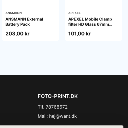
ANSMANN
APEXEL
ANSMANN External
APEXEL Mobile Clamp
Battery Pack
filter HD Glass 67mm
ND400
203,00 kr
101,00 kr
FOTO-PRINT.DK
Tlf. 78768672
Mail:
hej@want.dk
Cookie- og privatlivspolitik