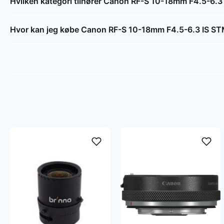
Hvilken kategori tilhører Canon RF-S 10-18mm F4.5-6.3
Hvor kan jeg købe Canon RF-S 10-18mm F4.5-6.3 IS S