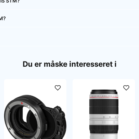
 IS STM?
TM?
Du er måske interesseret i