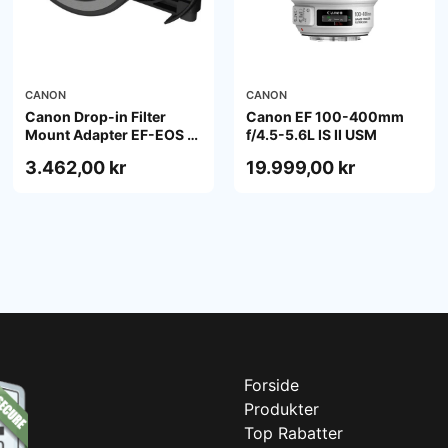
CANON
CANON
Canon Drop-in Filter
Canon EF 100-400mm
Mount Adapter EF-EOS R
f/4.5-5.6L IS II USM
with Drop-in Variable ND
3.462,00 kr
19.999,00 kr
Filter A
Forside
Produkter
Top Rabatter