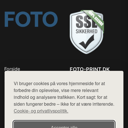
Forside
FOTO-PRINT.DK
Produkter
Tlf. 78768672
Top Rabatter
Vi bruger cookies på vores hjemmeside for at
Mail:
hej@want.dk
Kontakt
forbedre din oplevelse, vise mere relevant
indhold og analysere trafikken. Kort sagt: for at
Cookie- og privatlivspolitik
siden fungerer bedre – ikke for at være irriterende.
Cookie- og privatlivspolitik.
Denne side er en del af want.dk, der udgiver en række
Accepter alle