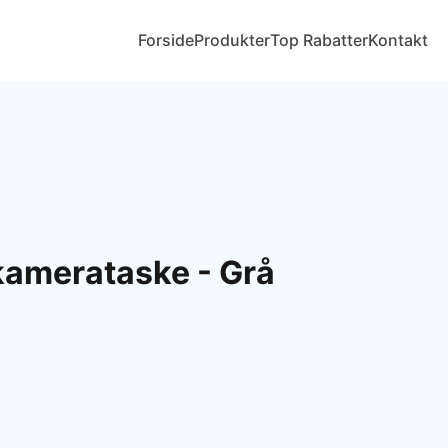
Forside
Produkter
Top Rabatter
Kontakt
kamerataske - Grå