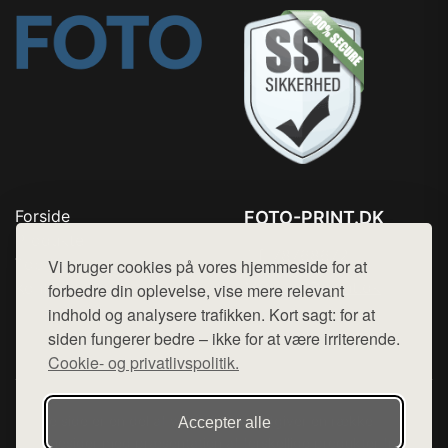
Forside
FOTO-PRINT.DK
Produkter
Tlf. 78768672
Top Rabatter
Vi bruger cookies på vores hjemmeside for at
Mail:
hej@want.dk
Kontakt
forbedre din oplevelse, vise mere relevant
indhold og analysere trafikken. Kort sagt: for at
Cookie- og privatlivspolitik
siden fungerer bedre – ikke for at være irriterende.
Cookie- og privatlivspolitik.
Denne side er en del af want.dk, der udgiver en række
Accepter alle
hjemmesider med præsentation af forskellige produkter fra