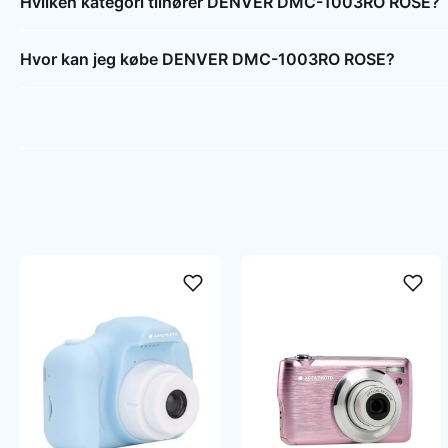
Hvilken kategori tilhører DENVER DMC-1003RO ROSE?
Hvor kan jeg købe DENVER DMC-1003RO ROSE?