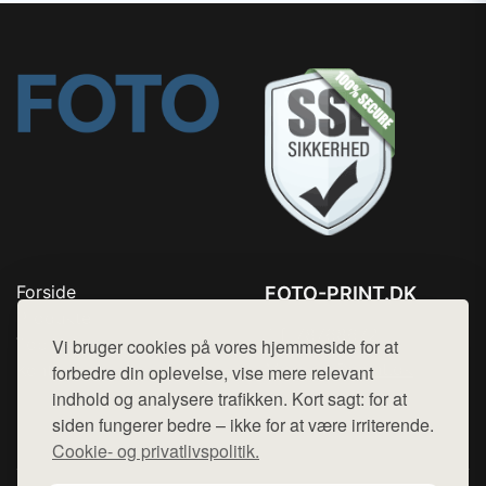
Forside
FOTO-PRINT.DK
Produkter
Tlf. 78768672
Top Rabatter
Vi bruger cookies på vores hjemmeside for at
Mail:
hej@want.dk
Kontakt
forbedre din oplevelse, vise mere relevant
indhold og analysere trafikken. Kort sagt: for at
Cookie- og privatlivspolitik
siden fungerer bedre – ikke for at være irriterende.
Cookie- og privatlivspolitik.