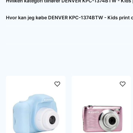
Hvilken kategori tilhører DENVER KPC-1374BTW - Kids p
Hvor kan jeg købe DENVER KPC-1374BTW - Kids print ca