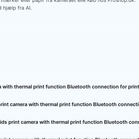
rmærker eller papir fra kameraet elle Køb hos Proshop.dk.
 hjælp fra AI.
ith thermal print function Bluetooth connection for pri
nt camera with thermal print function Bluetooth connecti
 print camera with thermal print function Bluetooth con