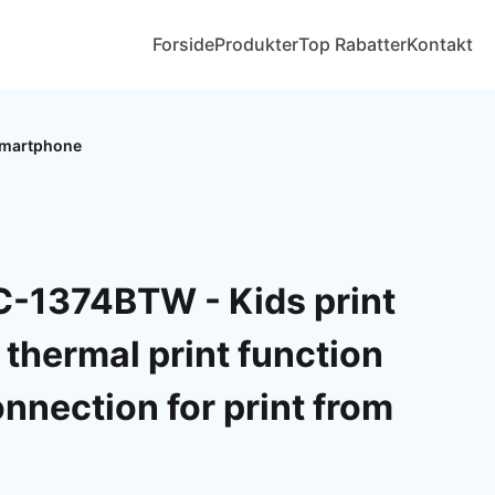
Forside
Produkter
Top Rabatter
Kontakt
 smartphone
-1374BTW - Kids print
thermal print function
nnection for print from