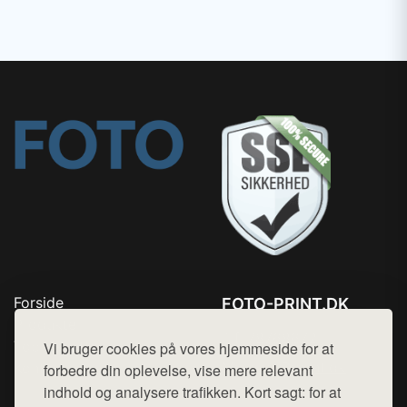
Forside
FOTO-PRINT.DK
Produkter
Tlf. 78768672
Top Rabatter
Vi bruger cookies på vores hjemmeside for at
Mail:
hej@want.dk
Kontakt
forbedre din oplevelse, vise mere relevant
indhold og analysere trafikken. Kort sagt: for at
Cookie- og privatlivspolitik