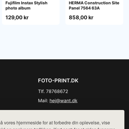
Fujifilm Instax Stylish
HERMA Construction Site
photo album
Panel 7564 63A
129,00 kr
858,00 kr
FOTO-PRINT.DK
Tlf. 78768672
Mail:
hej@want.dk
Cookie- og privatlivspolitik
å vores hjemmeside for at forbedre din oplevelse, vise