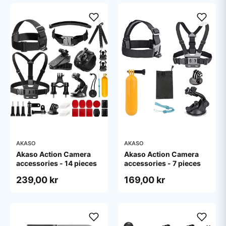
AKASO
AKASO
Akaso Action Camera
Akaso Action Camera
accessories - 14 pieces
accessories - 7 pieces
239,00 kr
169,00 kr