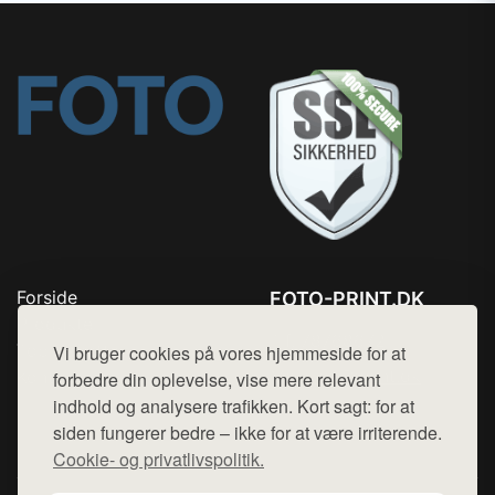
Forside
FOTO-PRINT.DK
Produkter
Tlf. 78768672
Top Rabatter
Vi bruger cookies på vores hjemmeside for at
Mail:
hej@want.dk
Kontakt
forbedre din oplevelse, vise mere relevant
indhold og analysere trafikken. Kort sagt: for at
Cookie- og privatlivspolitik
siden fungerer bedre – ikke for at være irriterende.
Cookie- og privatlivspolitik.