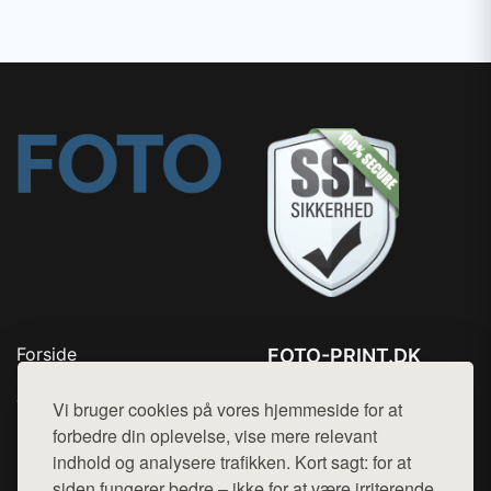
Forside
FOTO-PRINT.DK
Produkter
Tlf. 78768672
Top Rabatter
Vi bruger cookies på vores hjemmeside for at
Mail:
hej@want.dk
Kontakt
forbedre din oplevelse, vise mere relevant
indhold og analysere trafikken. Kort sagt: for at
Cookie- og privatlivspolitik
siden fungerer bedre – ikke for at være irriterende.