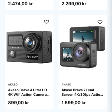
2.474,00 kr
2.299,00 kr
AKASO
AKASO
Akaso Brave 4 Ultra HD
Akaso Brave 7 Dual
4K Wifi Action Camera
Screen 4K/30fps Action
With Digital Zoom
Camera IPX8
899,00 kr
1.599,00 kr
Waterproof