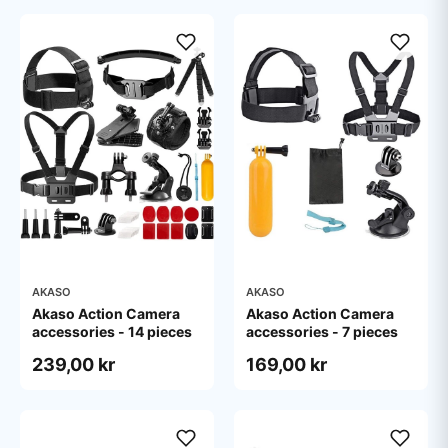
AKASO
AKASO
Akaso Action Camera
Akaso Action Camera
accessories - 14 pieces
accessories - 7 pieces
239,00 kr
169,00 kr