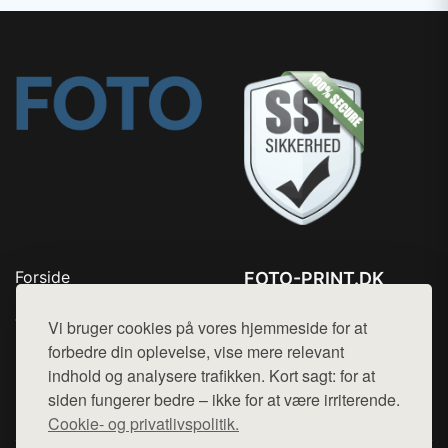
Forside
FOTO-PRINT.DK
Produkter
Tlf. 78768672
Top Rabatter
Vi bruger cookies på vores hjemmeside for at
Mail:
hej@want.dk
Kontakt
forbedre din oplevelse, vise mere relevant
indhold og analysere trafikken. Kort sagt: for at
Cookie- og privatlivspolitik
siden fungerer bedre – ikke for at være irriterende.
Cookie- og privatlivspolitik.