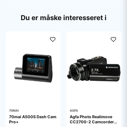
Du er måske interesseret i
70MAI
AGFA
70mai A500S Dash Cam
Agfa Photo Realimove
Pro+
CC2700-2 Camcorder
2.7K (Incl. 2 Batteries) -