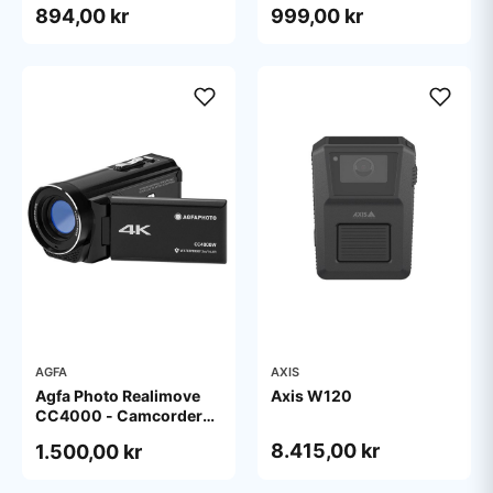
894,00 kr
999,00 kr
Black
AGFA
AXIS
Agfa Photo Realimove
Axis W120
CC4000 - Camcorder
4K - Waterproof - Black
8.415,00 kr
1.500,00 kr