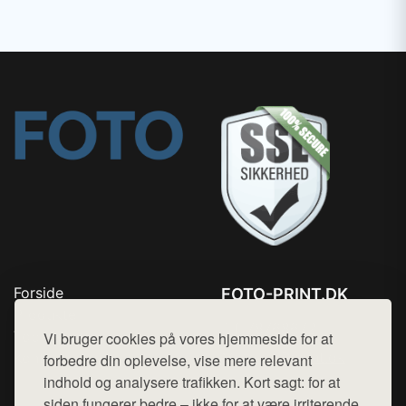
Forside
FOTO-PRINT.DK
Produkter
Tlf. 78768672
Top Rabatter
Vi bruger cookies på vores hjemmeside for at
Mail:
hej@want.dk
Kontakt
forbedre din oplevelse, vise mere relevant
indhold og analysere trafikken. Kort sagt: for at
Cookie- og privatlivspolitik
siden fungerer bedre – ikke for at være irriterende.