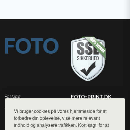
Forside
FOTO-PRINT.DK
Produkter
Tlf. 78768672
Top Rabatter
Vi bruger cookies på vores hjemmeside for at
Mail:
hej@want.dk
Kontakt
forbedre din oplevelse, vise mere relevant
indhold og analysere trafikken. Kort sagt: for at
Cookie- og privatlivspolitik