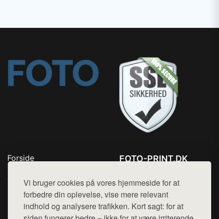
Forside
FOTO-PRINT.DK
Produkter
Tlf. 78768672
Top Rabatter
Vi bruger cookies på vores hjemmeside for at
Mail:
hej@want.dk
Kontakt
forbedre din oplevelse, vise mere relevant
indhold og analysere trafikken. Kort sagt: for at
Cookie- og privatlivspolitik
siden fungerer bedre – ikke for at være irriterende.