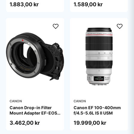
1.883,00 kr
1.589,00 kr
CANON
CANON
Canon Drop-in Filter
Canon EF 100-400mm
Mount Adapter EF-EOS
f/4.5-5.6L IS II USM
R with Drop-in Variable
3.462,00 kr
19.999,00 kr
ND Filter A