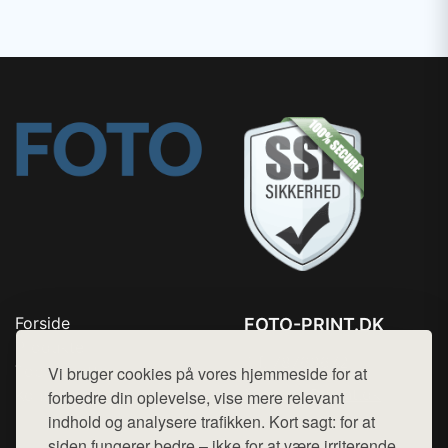
Forside
FOTO-PRINT.DK
Produkter
Tlf. 78768672
Top Rabatter
Vi bruger cookies på vores hjemmeside for at
Mail:
hej@want.dk
Kontakt
forbedre din oplevelse, vise mere relevant
indhold og analysere trafikken. Kort sagt: for at
Cookie- og privatlivspolitik
siden fungerer bedre – ikke for at være irriterende.