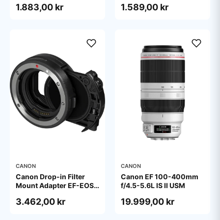
1.883,00 kr
1.589,00 kr
CANON
CANON
Canon Drop-in Filter
Canon EF 100-400mm
Mount Adapter EF-EOS
f/4.5-5.6L IS II USM
R with Drop-in Variable
3.462,00 kr
19.999,00 kr
ND Filter A