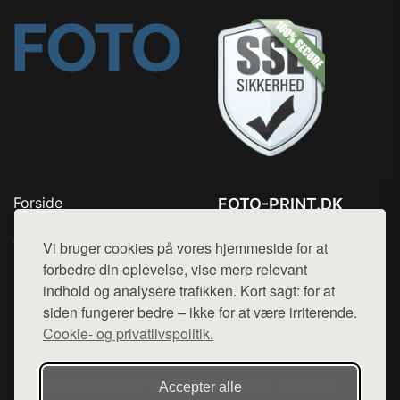
Forside
FOTO-PRINT.DK
Produkter
Tlf. 78768672
Top Rabatter
Vi bruger cookies på vores hjemmeside for at
Mail:
hej@want.dk
Kontakt
forbedre din oplevelse, vise mere relevant
indhold og analysere trafikken. Kort sagt: for at
Cookie- og privatlivspolitik
siden fungerer bedre – ikke for at være irriterende.
Cookie- og privatlivspolitik.
Denne side er en del af want.dk, der udgiver en række
Accepter alle