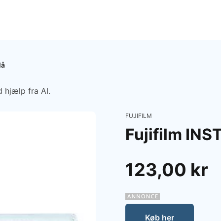
lå
 hjælp fra AI.
FUJIFILM
Fujifilm INS
123,00 kr
Køb her