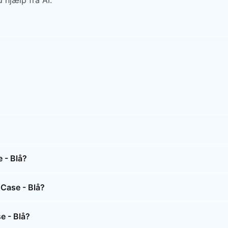
 hjælp fra AI.
 - Blå?
 Case - Blå?
e - Blå?