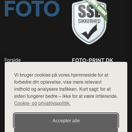
Forside
FOTO-PRINT.DK
Produkter
Tlf. 78768672
Top Rabatter
Vi bruger cookies på vores hjemmeside for at
Mail:
hej@want.dk
Kontakt
forbedre din oplevelse, vise mere relevant
indhold og analysere trafikken. Kort sagt: for at
Cookie- og privatlivspolitik
siden fungerer bedre – ikke for at være irriterende.
Cookie- og privatlivspolitik.
Denne side er en del af want.dk, der udgiver en række
Accepter alle
hjemmesider med præsentation af forskellige produkter fra