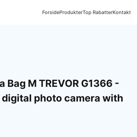
Forside
Produkter
Top Rabatter
Kontakt
ra Bag M TREVOR G1366 -
r digital photo camera with