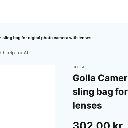
sling bag for digital photo camera with lenses
 hjælp fra AI.
GOLLA
Golla Came
sling bag fo
lenses
302,00 kr