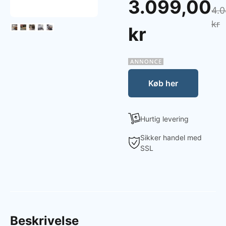
3.099,00
4.0
kr
kr
Køb her
Hurtig levering
Sikker handel med
SSL
Beskrivelse