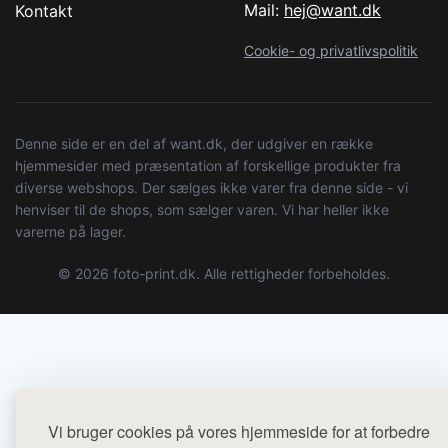
Mail:
hej@want.dk
Kontakt
Cookie- og privatlivspolitik
Denne side er en del af want.dk, der udgiver en række
hjemmesider med præsentation af forskellige produkter fra
diverse webshops. Der sælges ikke varer fra denne side - vi
henviser til de shops, som sælger varen. Vi har heller ikke
varerne på lager.
© 2026 foto-print.dk. Alle rettigheder forbeholdes.
Vi bruger cookies på vores hjemmeside for at forbedre