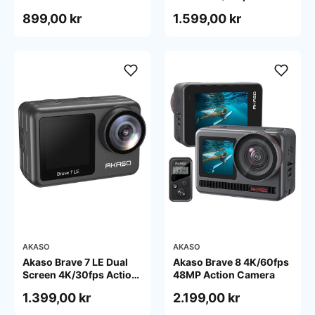
With Digital Zoom
Camera IPX8
899,00 kr
1.599,00 kr
Waterproof
AKASO
AKASO
Akaso Brave 7 LE Dual
Akaso Brave 8 4K/60fps
Screen 4K/30fps Action
48MP Action Camera
Camera IPX7 Waterproof
1.399,00 kr
2.199,00 kr