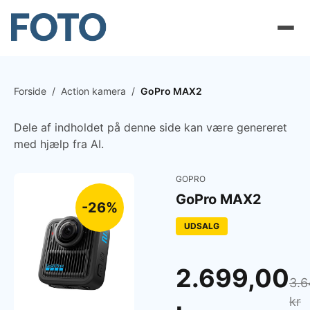
Forside
/
Action kamera
/
GoPro MAX2
Dele af indholdet på denne side kan være genereret
med hjælp fra AI.
GOPRO
GoPro MAX2
-26%
UDSALG
2.699,00
3.6
kr