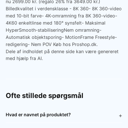
nu 2699.00 kr. (regalo 26% fra 3649.00 kr.)
Billedkvalitet i verdensklasse - 8K 360- 8K 360-video
med 10-bit farve- 4K-omramning fra 8K 360-video-
4K60 enkeltlinse med 180° synsfelt- Maksimal
HyperSmooth-stabiliseringNem omramning-
Automatisk objektsporing- MotionFrame Freestyle-
redigering- Nem POV Køb hos Proshop.dk.
Dele af indholdet på denne side kan være genereret
med hjælp fra AI.
Ofte stillede spørgsmål
Hvad er navnet på produktet?