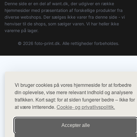
Denne side er en del af want.dk, der udgiver en række
hjemmesider med præsentation af forskellige produkter fra
diverse webshops. Der sælges ikke varer fra denne side - vi
henviser til de shops, som sælger varen. Vi har heller ikke
varerne på lager.
© 2026 foto-print.dk. Alle rettigheder forbeholdes.
Vi bruger cookies på vores hjemmeside for at forbedre
din oplevelse, vise mere relevant indhold og analysere
trafikken. Kort sagt: for at siden fungerer bedre – ikke for
at være irriterende.
Cookie- og privatlivspolitik.
Accepter alle