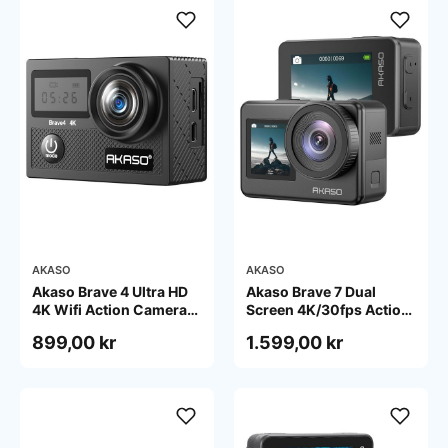
AKASO
AKASO
Akaso Brave 4 Ultra HD
Akaso Brave 7 Dual
4K Wifi Action Camera
Screen 4K/30fps Action
With Digital Zoom
Camera IPX8
899,00 kr
1.599,00 kr
Waterproof