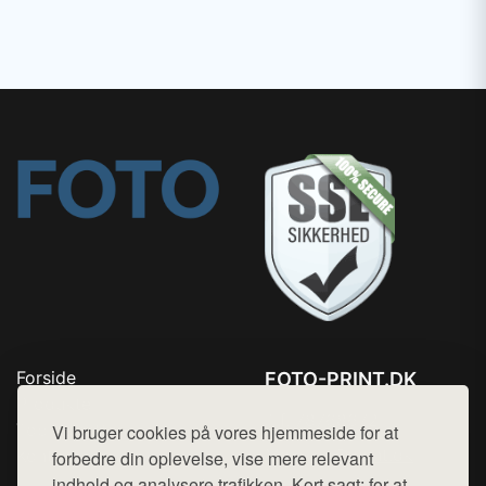
Forside
FOTO-PRINT.DK
Produkter
Tlf. 78768672
Top Rabatter
Vi bruger cookies på vores hjemmeside for at
Mail:
hej@want.dk
Kontakt
forbedre din oplevelse, vise mere relevant
indhold og analysere trafikken. Kort sagt: for at