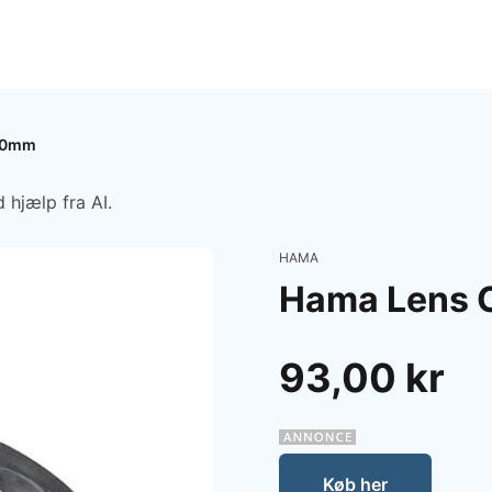
6.0mm
 hjælp fra AI.
HAMA
Hama Lens 
93,00 kr
Køb her