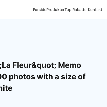
Forside
Produkter
Top Rabatter
Kontakt
;La Fleur&quot; Memo
0 photos with a size of
ite