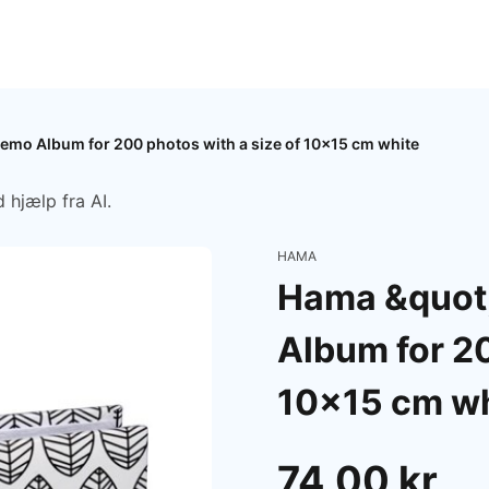
emo Album for 200 photos with a size of 10x15 cm white
 hjælp fra AI.
HAMA
Hama &quot
Album for 20
10x15 cm wh
74,00 kr