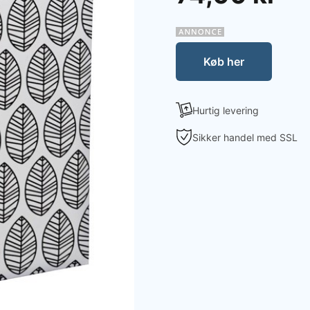
Køb her
Hurtig levering
Sikker handel med SSL