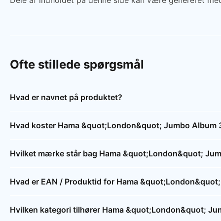
Dele af indholdet på denne side kan være genereret med
Ofte stillede spørgsmål
Hvad er navnet på produktet?
Hvad koster Hama &quot;London&quot; Jumbo Album 
Hvilket mærke står bag Hama &quot;London&quot; Ju
Hvad er EAN / Produktid for Hama &quot;London&quo
Hvilken kategori tilhører Hama &quot;London&quot; 