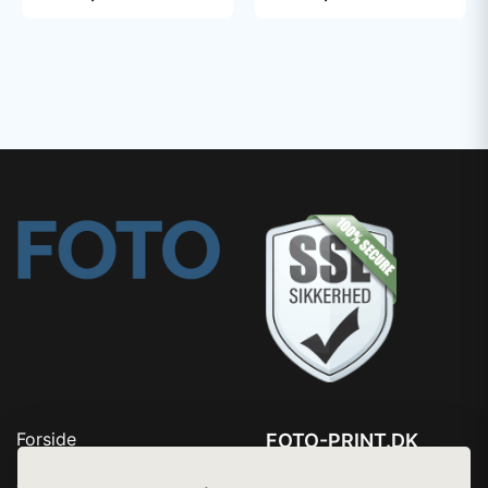
camera - with Video
Doorbell HD
Forside
FOTO-PRINT.DK
Produkter
Tlf. 78768672