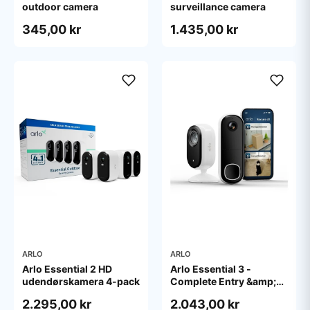
outdoor camera
surveillance camera
345,00 kr
1.435,00 kr
ARLO
ARLO
Arlo Essential 2 HD
Arlo Essential 3 -
udendørskamera 4-pack
Complete Entry &amp;
Interior Security Kit -
2.295,00 kr
2.043,00 kr
network surveillance