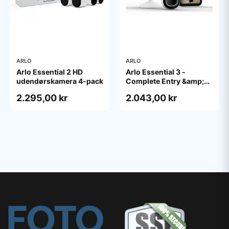
ARLO
ARLO
Arlo Essential 2 HD
Arlo Essential 3 -
udendørskamera 4-pack
Complete Entry &amp;
Interior Security Kit -
2.295,00 kr
2.043,00 kr
network surveillance
camera - with Video
Doorbell HD