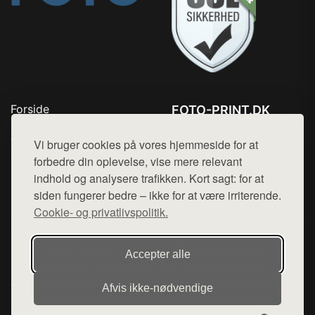
Forside
FOTO-PRINT.DK
Produkter
Tlf. 78768672
Top Rabatter
Vi bruger cookies på vores hjemmeside for at
Mail:
hej@want.dk
Kontakt
forbedre din oplevelse, vise mere relevant
indhold og analysere trafikken. Kort sagt: for at
Cookie- og privatlivspolitik
siden fungerer bedre – ikke for at være irriterende.
Cookie- og privatlivspolitik.
Denne side er en del af want.dk, der udgiver en række
Accepter alle
hjemmesider med præsentation af forskellige produkter fra
diverse webshops. Der sælges ikke varer fra denne side - vi
Afvis ikke‑nødvendige
henviser til de shops, som sælger varen. Vi har heller ikke
varerne på lager.