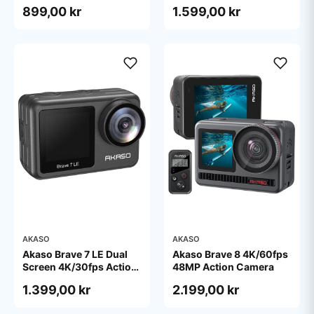
With Digital Zoom
Camera IPX8
899,00 kr
1.599,00 kr
Waterproof
AKASO
AKASO
Akaso Brave 7 LE Dual
Akaso Brave 8 4K/60fps
Screen 4K/30fps Action
48MP Action Camera
Camera IPX7 Waterproof
1.399,00 kr
2.199,00 kr