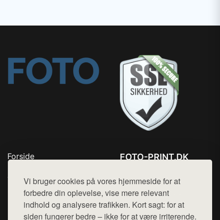
Forside
FOTO-PRINT.DK
Produkter
Tlf. 78768672
Top Rabatter
Vi bruger cookies på vores hjemmeside for at
Mail:
hej@want.dk
Kontakt
forbedre din oplevelse, vise mere relevant
indhold og analysere trafikken. Kort sagt: for at
Cookie- og privatlivspolitik
siden fungerer bedre – ikke for at være irriterende.