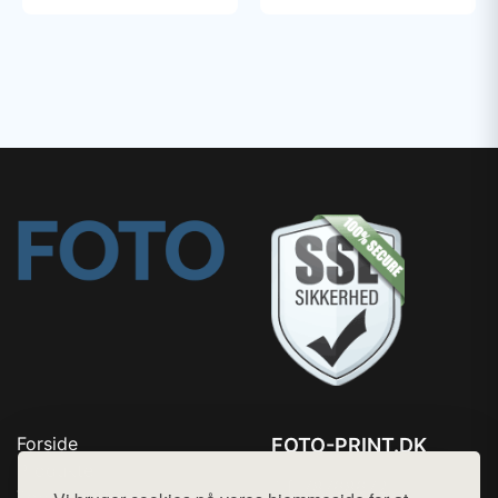
Forside
FOTO-PRINT.DK
Produkter
Tlf. 78768672
Top Rabatter