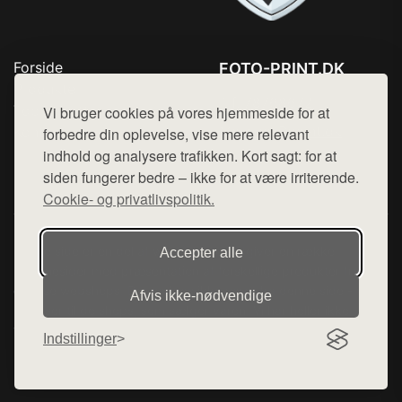
Forside
FOTO-PRINT.DK
Produkter
Tlf. 78768672
Top Rabatter
Vi bruger cookies på vores hjemmeside for at
Mail:
hej@want.dk
Kontakt
forbedre din oplevelse, vise mere relevant
indhold og analysere trafikken. Kort sagt: for at
Cookie- og privatlivspolitik
siden fungerer bedre – ikke for at være irriterende.
Cookie- og privatlivspolitik.
Denne side er en del af want.dk, der udgiver en række
Accepter alle
hjemmesider med præsentation af forskellige produkter fra
diverse webshops. Der sælges ikke varer fra denne side - vi
Afvis ikke‑nødvendige
henviser til de shops, som sælger varen. Vi har heller ikke
varerne på lager.
Indstillinger
© 2026 foto-print.dk. Alle rettigheder forbeholdes.