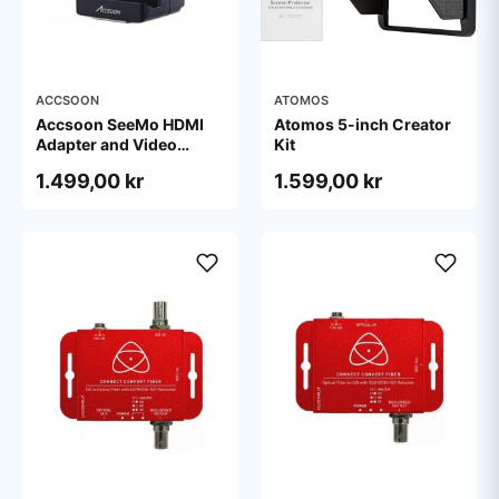
ACCSOON
ATOMOS
Accsoon SeeMo HDMI
Atomos 5-inch Creator
Adapter and Video
Kit
Capture Terminal for iOS
1.499,00 kr
1.599,00 kr
Black