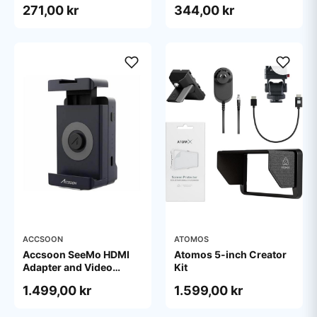
271,00 kr
344,00 kr
ACCSOON
ATOMOS
Accsoon SeeMo HDMI
Atomos 5-inch Creator
Adapter and Video
Kit
Capture Terminal for iOS
1.499,00 kr
1.599,00 kr
Black