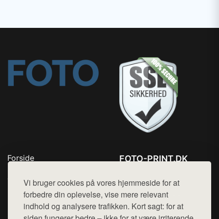
Forside
FOTO-PRINT.DK
Produkter
Tlf. 78768672
Top Rabatter
Vi bruger cookies på vores hjemmeside for at
Mail:
hej@want.dk
Kontakt
forbedre din oplevelse, vise mere relevant
indhold og analysere trafikken. Kort sagt: for at
Cookie- og privatlivspolitik
siden fungerer bedre – ikke for at være irriterende.